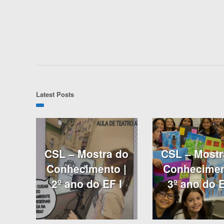
Latest Posts
CSL – Mostra do
CSL – Mostr
Conhecimento |
Conhecimen
2º ano do EF I
3º ano do E