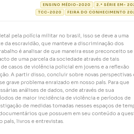
ENSINO MÉDIO-2020
2.ª SÉRIE EM- 2
TCC-2020
FEIRA DO CONHECIMENTO 20
letal pela polícia militar no brasil, isso se deve a uma
te da escravidão, que manteve a discriminação dos
rabalho é analisar de que maneira esse preconceito se
pacto de uma parcela da sociedade através de tais
e casos de violência policial em jovens e a reflexão
ão. A partir disso, concluir sobre novas perspectivas
se grave problema enraizado em nosso país. Para que
ssárias análises de dados, onde através de sua
ríodos de maior incidência de violência e períodos de
vestigação de medidas tomadas nesses espaços de tem
as, documentários que possuem em seu conteúdo a ques
país, livros e entrevistas.