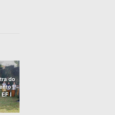
tra do
nto |
 EF I