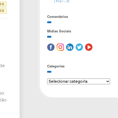
| Pré I – EI
020
20
Comentários
Mídias Sociais
 de
Categorias
po
tão