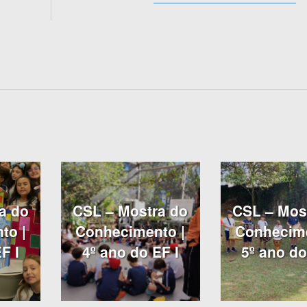
a do
CSL – Mostra do
CSL – Mos
to |
Conhecimento |
Conhecime
F I
4º ano do EF I
5º ano do