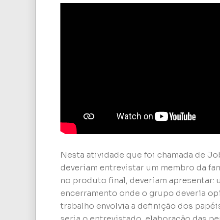
Nesta atividade que foi chamada de Job 
deveriam entrevistar um membro da famí
no produto final, deveriam apresentar:
encerramento onde o grupo deveria opi
trabalho envolvia a definição dos papé
seria o entrevistado, elaboração das pe