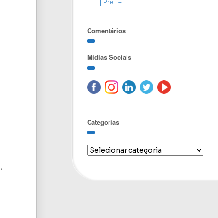
| Pré I – EI
Comentários
Mídias Sociais
Categorias
,