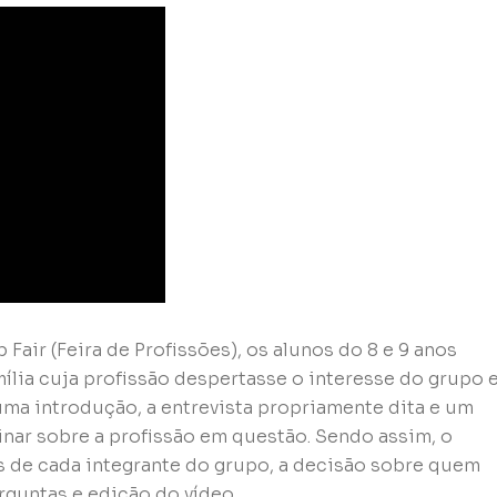
Fair (Feira de Profissões), os alunos do 8 e 9 anos
lia cuja profissão despertasse o interesse do grupo e
 uma introdução, a entrevista propriamente dita e um
nar sobre a profissão em questão. Sendo assim, o
is de cada integrante do grupo, a decisão sobre quem
rguntas e edição do vídeo.