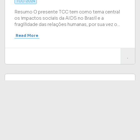
TCC-2024
Resumo O presente TCC tem como tema central
os impactos sociais da AIDS no Brasil e a
fragilidade das relações humanas, por sua vez o...
Read More
O RIO NILO E A AGRICULTURA EGÍPCIA Uma
Análise Interdisciplinar das Dinâmicas
Socioeconômicas e Ambientais
Ensino Médio 2024
Mostra do Conhecimento 2024
TCC-2024
Resumo Este trabalho explora a influência do Rio
Nilo na agricultura e na economia do Egito Antigo e