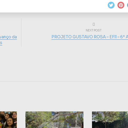
NEXT POST
vanço da
PROJETO GUSTAVO ROSA – EFll – 6º
os