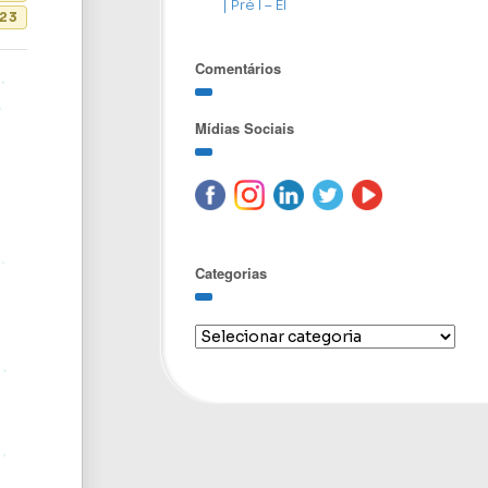
| Pré I – EI
23
Comentários
Mídias Sociais
Categorias