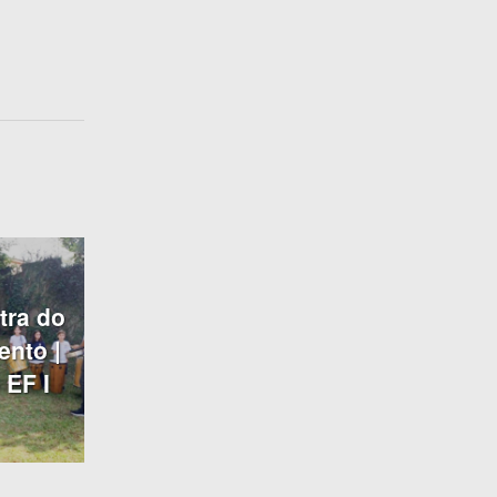
tra do
nto |
 EF I