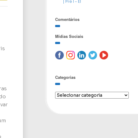
| Pré I – EI
Comentários
a
Mídias Sociais
is
Categorias
ras
ado
var
 um
o