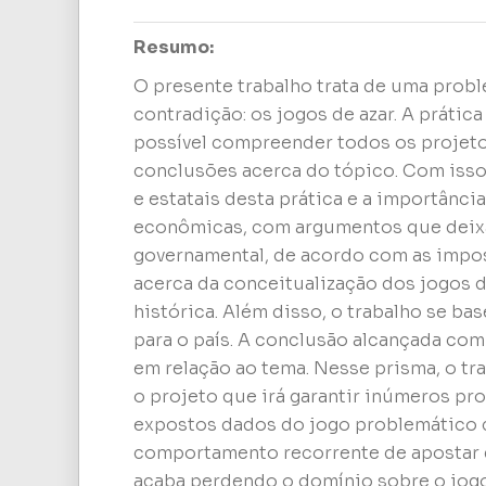
Resumo:
O presente trabalho trata de uma probl
contradição: os jogos de azar. A práti
possível compreender todos os projetos
conclusões acerca do tópico. Com isso
e estatais desta prática e a importânci
econômicas, com argumentos que deixa
governamental, de acordo com as imposi
acerca da conceitualização dos jogos de
histórica. Além disso, o trabalho se ba
para o país. A conclusão alcançada com
em relação ao tema. Nesse prisma, o tr
o projeto que irá garantir inúmeros pro
expostos dados do jogo problemático c
comportamento recorrente de apostar 
acaba perdendo o domínio sobre o jogo,