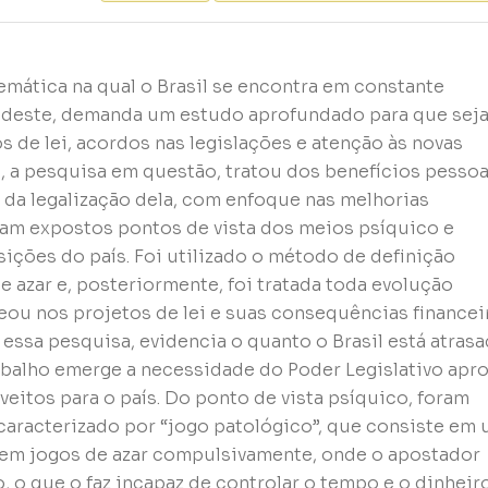
emática na qual o Brasil se encontra em constante
ca deste, demanda um estudo aprofundado para que sej
 de lei, acordos nas legislações e atenção às novas
, a pesquisa em questão, tratou dos benefícios pessoa
a da legalização dela, com enfoque nas melhorias
m expostos pontos de vista dos meios psíquico e
ções do país. Foi utilizado o método de definição
 azar e, posteriormente, foi tratada toda evolução
seou nos projetos de lei e suas consequências financei
 essa pesquisa, evidencia o quanto o Brasil está atras
abalho emerge a necessidade do Poder Legislativo apro
veitos para o país. Do ponto de vista psíquico, foram
aracterizado por “jogo patológico”, que consiste em
em jogos de azar compulsivamente, onde o apostador
 o que o faz incapaz de controlar o tempo e o dinheir