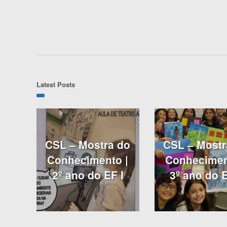
Latest Posts
CSL – Mostra do
CSL – Mostr
Conhecimento |
Conhecimen
2º ano do EF I
3º ano do E