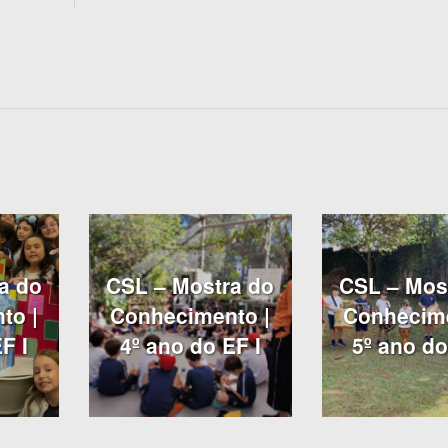
a do
CSL – Mostra do
CSL – Mos
to |
Conhecimento |
Conhecime
F I
4º ano do EF I
5º ano do