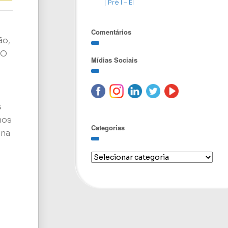
| Pré I – EI
Comentários
ão,
 O
Mídias Sociais
s
nos
Categorias
 na
e