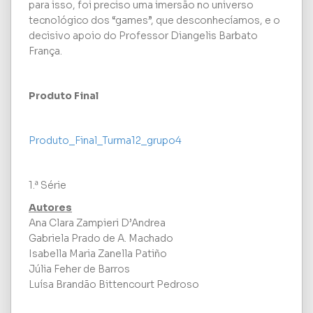
para isso, foi preciso uma imersão no universo
tecnológico dos “games”, que desconhecíamos, e o
decisivo apoio do Professor Diangelis Barbato
França.
Produto Final
Produto_Final_Turma12_grupo4
1.ª Série
Autores
Ana Clara Zampieri D’Andrea
Gabriela Prado de A. Machado
Isabella Maria Zanella Patiño
Júlia Feher de Barros
Luísa Brandão Bittencourt Pedroso