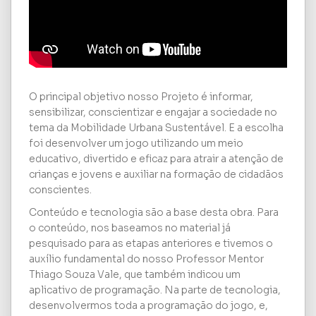
O principal objetivo nosso Projeto é informar,
sensibilizar, conscientizar e engajar a sociedade no
tema da Mobilidade Urbana Sustentável. E a escolha
foi desenvolver um jogo utilizando um meio
educativo, divertido e eficaz para atrair a atenção de
crianças e jovens e auxiliar na formação de cidadãos
conscientes.
Conteúdo e tecnologia são a base desta obra. Para
o conteúdo, nos baseamos no material já
pesquisado para as etapas anteriores e tivemos o
auxílio fundamental do nosso Professor Mentor
Thiago Souza Vale, que também indicou um
aplicativo de programação. Na parte de tecnologia,
desenvolvermos toda a programação do jogo, e,