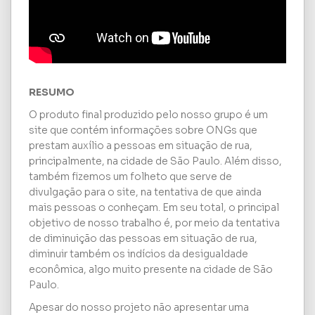
RESUMO
O produto final produzido pelo nosso grupo é um
site que contém informações sobre ONGs que
prestam auxílio a pessoas em situação de rua,
principalmente, na cidade de São Paulo. Além disso,
também fizemos um folheto que serve de
divulgação para o site, na tentativa de que ainda
mais pessoas o conheçam. Em seu total, o principal
objetivo de nosso trabalho é, por meio da tentativa
de diminuição das pessoas em situação de rua,
diminuir também os indícios da desigualdade
econômica, algo muito presente na cidade de São
Paulo.
Apesar do nosso projeto não apresentar uma