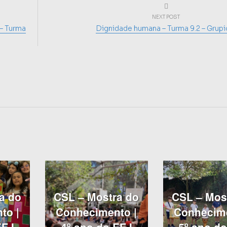
NEXT POST
 Turma
Dignidade humana – Turma 9.2 – Grupi
a do
CSL – Mostra do
CSL – Mos
to |
Conhecimento |
Conhecime