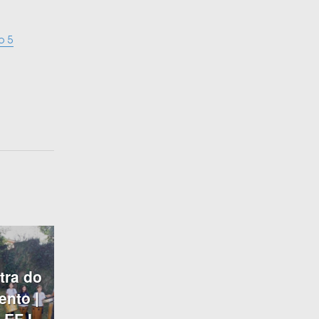
o 5
tra do
nto |