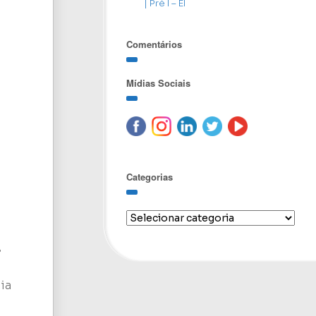
| Pré I – EI
Comentários
Mídias Sociais
Categorias
s
ia